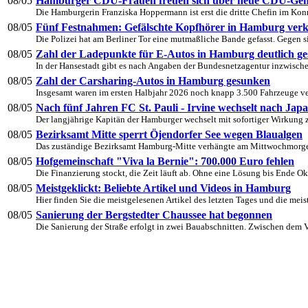
08/05
Hamburger CDU-Frauen freuen sich über neue CDU-Gene
Die Hamburgerin Franziska Hoppermann ist erst die dritte Chefin im Kon
08/05
Fünf Festnahmen: Gefälschte Kopfhörer in Hamburg verk
Die Polizei hat am Berliner Tor eine mutmaßliche Bande gefasst. Gegen si
08/05
Zahl der Ladepunkte für E-Autos in Hamburg deutlich ge
In der Hansestadt gibt es nach Angaben der Bundesnetzagentur inzwische
08/05
Zahl der Carsharing-Autos in Hamburg gesunken
Insgesamt waren im ersten Halbjahr 2026 noch knapp 3.500 Fahrzeuge ver
08/05
Nach fünf Jahren FC St. Pauli - Irvine wechselt nach Jap
Der langjährige Kapitän der Hamburger wechselt mit sofortiger Wirkung z
08/05
Bezirksamt Mitte sperrt Öjendorfer See wegen Blaualgen
Das zuständige Bezirksamt Hamburg-Mitte verhängte am Mittwochmorgen
08/05
Hofgemeinschaft "Viva la Bernie": 700.000 Euro fehlen
Die Finanzierung stockt, die Zeit läuft ab. Ohne eine Lösung bis Ende Ok
08/05
Meistgeklickt: Beliebte Artikel und Videos in Hamburg
Hier finden Sie die meistgelesenen Artikel des letzten Tages und die meis
08/05
Sanierung der Bergstedter Chaussee hat begonnen
Die Sanierung der Straße erfolgt in zwei Bauabschnitten. Zwischen dem Vo