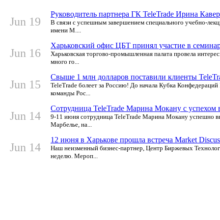
Руководитель партнера ГК TeleTrade Ирина Кавер
Jun 19
В связи с успешным завершением специального учебно-лекц
имени М....
Харьковский офис ЦБТ принял участие в семинаре
Jun 16
Харьковская торгово-промышленная палата провела интерес
много го...
Свыше 1 млн долларов поставили клиенты TeleTra
Jun 15
TeleTrade болеет за Россию! До начала Кубка Конфедераций 
команды Рос...
Сотрудница TeleTrade Марина Мокану с успехом в
Jun 14
9-11 июня сотрудница TeleTrade Марина Мокану успешно выс
Марбелье, на...
12 июня в Харькове прошла встреча Market Discus
Jun 14
Наш неизменный бизнес-партнер, Центр Биржевых Технологи
неделю. Мероп...